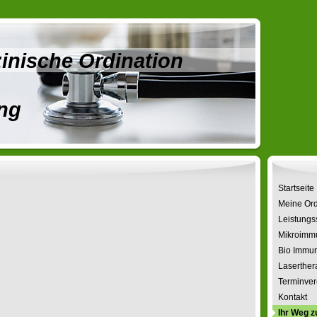
inische Ordination
ang
Startseite
Meine Ord
Leistungs
Mikroimm
Bio Immun
Laserther
Terminver
Kontakt
Ihr Weg z