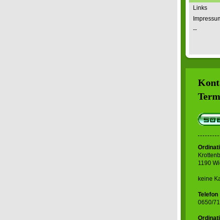
Links
Impressu
--
Kont
Term
Ordinat
Krottenb
1190 W
keine K
Telefon
0650/7
Ordinat