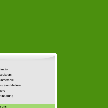
ination
spektrum
untherapie
 (G) en Medizin
apie
einbarung
u uns